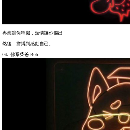
專業讓你稱職，熱情讓你傑出！
然後，拼搏到感動自己。
04.
佛系柴爸 Bob