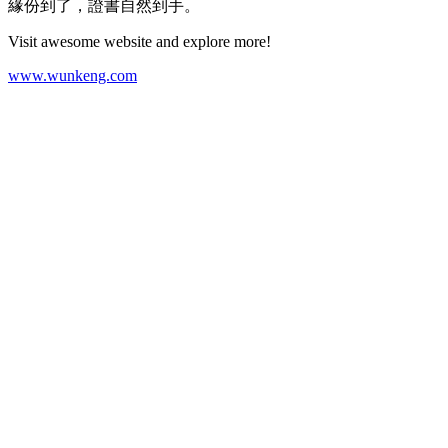
緣份到了，證書自然到手。
Visit awesome website and explore more!
www.wunkeng.com