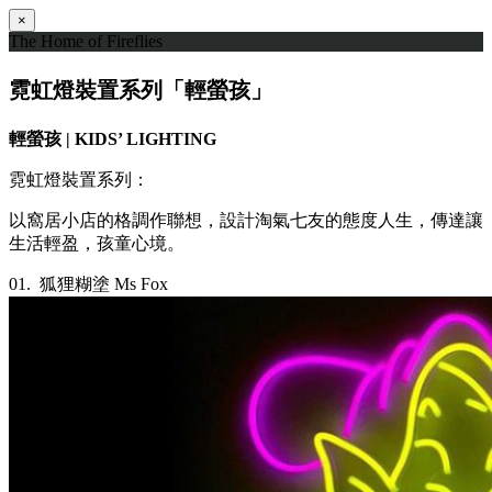
×
The Home of Fireflies
霓虹燈裝置系列「輕螢孩」
輕螢孩 | KIDS’ LIGHTING
霓虹燈裝置系列：
以窩居小店的格調作聯想，設計淘氣七友的態度人生，傳達讓
生活輕盈，孩童心境。
01.
狐狸糊塗 Ms Fox