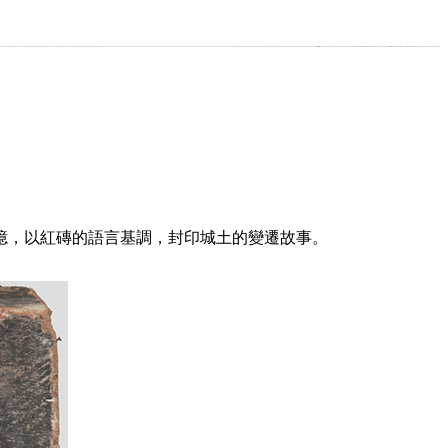
憶，以紅磚的語言基調，封印城土的變遷故事。