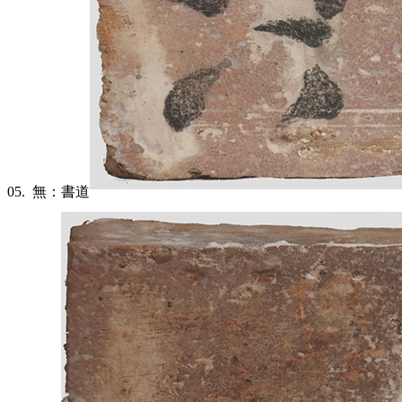
05.
無：書道